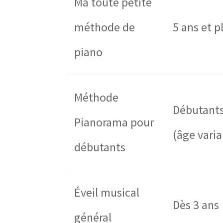
Ma toute petite
méthode de
5 ans et p
piano
Méthode
Débutant
Pianorama pour
(âge varia
débutants
Éveil musical
Dès 3 ans
général