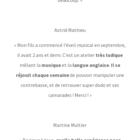
Astrid Mathieu
« Mon fils a commencé l’éveil musical en septembre,
il avait 2 ans et demi. C’est un atelier
très ludique
mêlant la
musique
et la
langue anglaise
.
Il se
réjouit chaque semaine
de pouvoir manipuler une
contrebasse, et de retrouver super dodo et ses
camarades ! Merci ! »
Martine Multier
« Bonjour à tous,
quelle belle expérience pour