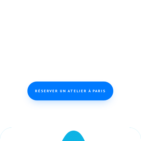
Pour cette année scolaire, les cours d’éveil
musical ont la chance d’être accueillis
au
Studio Buenos Aires, proche de Nation
.
Aussi, l’adresse exacte est
54 avenue Philippe
Auguste 75011 Paris
. Attention, pas de
digicode à l’entrée, et prévoir un cadenas si
vous voulez attacher votre poussette.
RÉSERVER UN ATELIER À PARIS