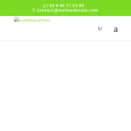
+33 6 95 77 53 80
contact@methodesola.com
Eveil Musical 2
ans
L’Eveil Musical Pré-Scolaire
Haut de Gamme
RÉSERVER