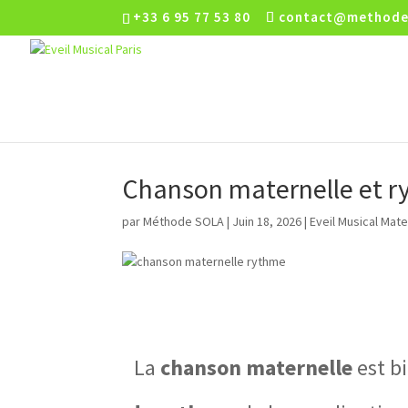
+33 6 95 77 53 80
contact@methode
Chanson maternelle et ryt
par
Méthode SOLA
|
Juin 18, 2026
|
Eveil Musical Mate
La
chanson maternelle
est bi