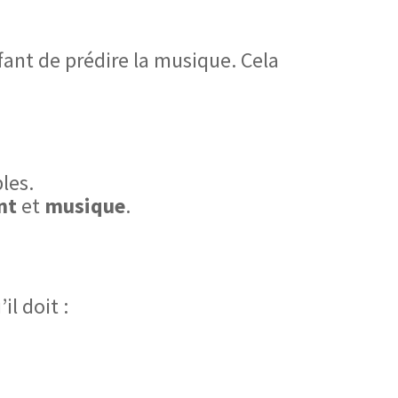
nfant de prédire la musique. Cela
les.
nt
et
musique
.
il doit :