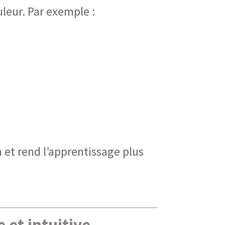
uleur
. Par exemple :
n et rend l’apprentissage plus
 et intuitive