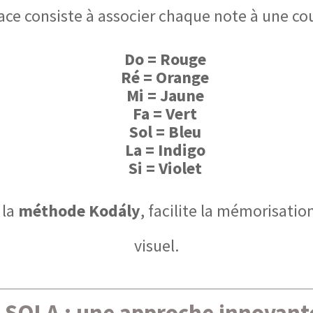
ace consiste à
associer chaque note à une co
Do = Rouge
Ré = Orange
Mi = Jaune
Fa = Vert
Sol = Bleu
La = Indigo
Si = Violet
 la
méthode Kodály
, facilite la mémorisatio
visuel.
 SOLA : une approche innovante